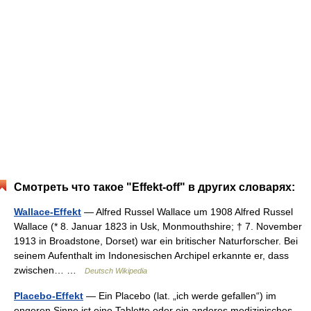
Смотреть что такое "Effekt-off" в других словарях:
Wallace-Effekt
— Alfred Russel Wallace um 1908 Alfred Russel
Wallace (* 8. Januar 1823 in Usk, Monmouthshire; † 7. November
1913 in Broadstone, Dorset) war ein britischer Naturforscher. Bei
seinem Aufenthalt im Indonesischen Archipel erkannte er, dass
zwischen… …
Deutsch Wikipedia
Placebo-Effekt
— Ein Placebo (lat. „ich werde gefallen“) im
engeren Sinne ist eine Tablette oder ein anderes medizinisches