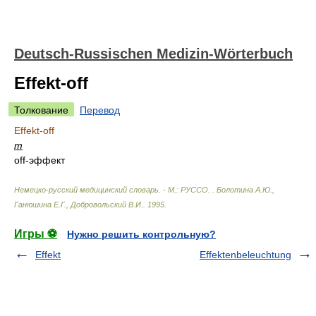
Deutsch-Russischen Medizin-Wörterbuch
Effekt-off
Толкование
Перевод
Effekt-off
m
off-эффект
Немецко-русский медицинский словарь. - М.: РУССО.
.
Болотина А.Ю.,
Ганюшина Е.Г., Добровольский В.И.
.
1995
.
Игры ⚽
Нужно решить контрольную?
Effekt
Effektenbeleuchtung