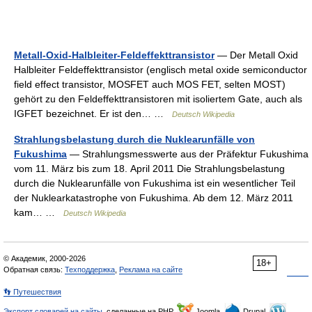
Metall-Oxid-Halbleiter-Feldeffekttransistor
— Der Metall Oxid
Halbleiter Feldeffekttransistor (englisch metal oxide semiconductor
field effect transistor, MOSFET auch MOS FET, selten MOST)
gehört zu den Feldeffekttransistoren mit isoliertem Gate, auch als
IGFET bezeichnet. Er ist den… …
Deutsch Wikipedia
Strahlungsbelastung durch die Nuklearunfälle von
Fukushima
— Strahlungsmesswerte aus der Präfektur Fukushima
vom 11. März bis zum 18. April 2011 Die Strahlungsbelastung
durch die Nuklearunfälle von Fukushima ist ein wesentlicher Teil
der Nuklearkatastrophe von Fukushima. Ab dem 12. März 2011
kam… …
Deutsch Wikipedia
© Академик, 2000-2026
18+
Обратная связь:
Техподдержка
,
Реклама на сайте
👣 Путешествия
Экспорт словарей на сайты
, сделанные на PHP,
Joomla,
Drupal,